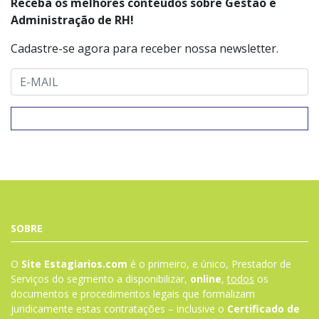
Receba os melhores conteúdos sobre Gestão e
Administração de RH!
Cadastre-se agora para receber nossa newsletter.
SOBRE
O
Site Estagiarios.com
é o primeiro, e único, Prestador de
Serviços do segmento a disponibilizar,
online
,
todos
os
documentos e procedimentos legais que formalizam
juridicamente estas contratações – inclusive o
Certificado de