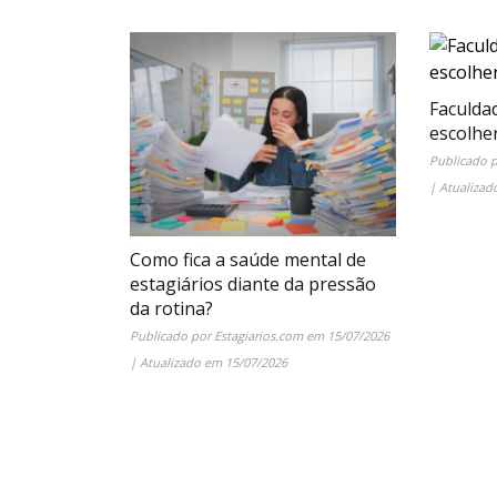
Faculda
escolhe
Publicado 
| Atualiza
Como fica a saúde mental de
estagiários diante da pressão
da rotina?
Publicado por
Estagiarios.com
em
15/07/2026
| Atualizado em
15/07/2026