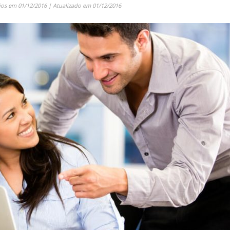
ios
em
01/12/2016
| Atualizado em
01/12/2016