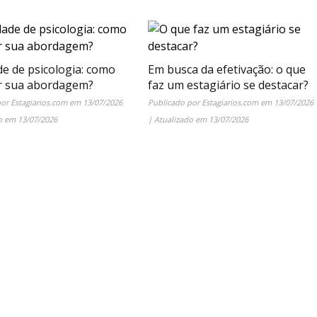
de de psicologia: como
Em busca da efetivação: o que
r sua abordagem?
faz um estagiário se destacar?
por
Estagiarios.com
em
13/07/2026
Publicado por
Estagiarios.com
em
13/07/2026
do em
13/07/2026
| Atualizado em
13/07/2026