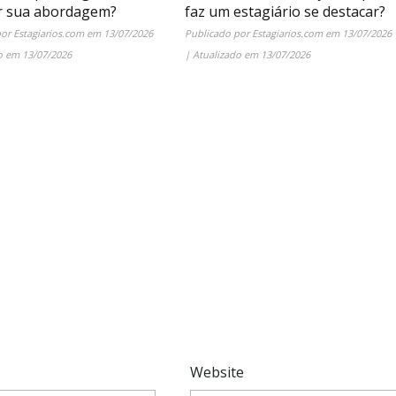
r sua abordagem?
faz um estagiário se destacar?
por
Estagiarios.com
em
13/07/2026
Publicado por
Estagiarios.com
em
13/07/2026
do em
13/07/2026
| Atualizado em
13/07/2026
*
Website