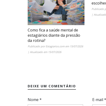
escolhe
Publicado 
| Atualiza
Como fica a saúde mental de
estagiários diante da pressão
da rotina?
Publicado por
Estagiarios.com
em
15/07/2026
| Atualizado em
15/07/2026
DEIXE UM COMENTÁRIO
Nome
*
E-mail