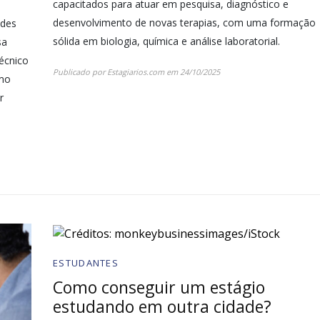
capacitados para atuar em pesquisa, diagnóstico e
desenvolvimento de novas terapias, com uma formação
ndes
sólida em biologia, química e análise laboratorial.
sa
técnico
Publicado por
Estagiarios.com
em
24/10/2025
omo
r
ESTUDANTES
Como conseguir um estágio
estudando em outra cidade?