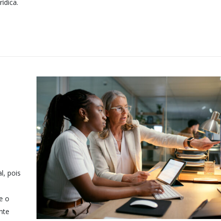
rídica.
l, pois
e o
nte