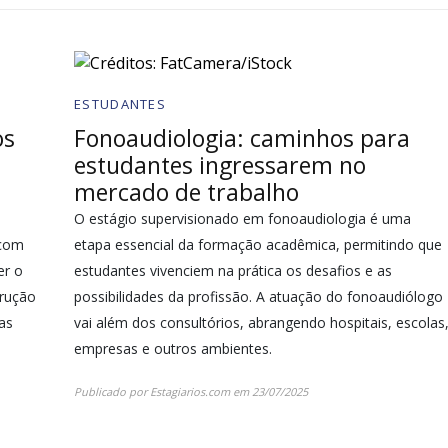
ESTUDANTES
os
Fonoaudiologia: caminhos para
estudantes ingressarem no
mercado de trabalho
O estágio supervisionado em fonoaudiologia é uma
 com
etapa essencial da formação acadêmica, permitindo que
er o
estudantes vivenciem na prática os desafios e as
trução
possibilidades da profissão. A atuação do fonoaudiólogo
as
vai além dos consultórios, abrangendo hospitais, escolas
empresas e outros ambientes.
Publicado por
Estagiarios.com
em
23/07/2025