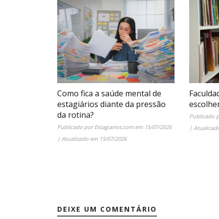
Como fica a saúde mental de
Faculda
estagiários diante da pressão
escolhe
da rotina?
Publicado 
Publicado por
Estagiarios.com
em
15/07/2026
| Atualiza
| Atualizado em
15/07/2026
DEIXE UM COMENTÁRIO