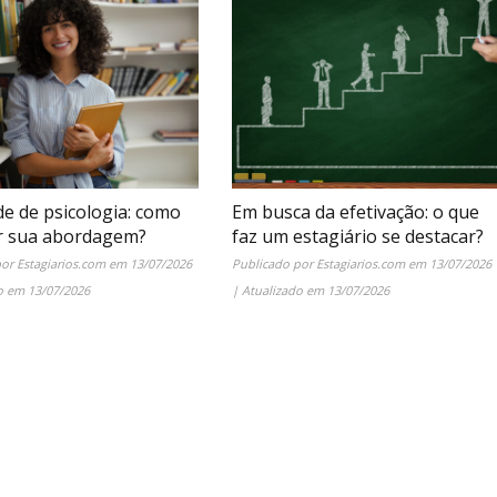
de de psicologia: como
Em busca da efetivação: o que
r sua abordagem?
faz um estagiário se destacar?
por
Estagiarios.com
em
13/07/2026
Publicado por
Estagiarios.com
em
13/07/2026
do em
13/07/2026
| Atualizado em
13/07/2026