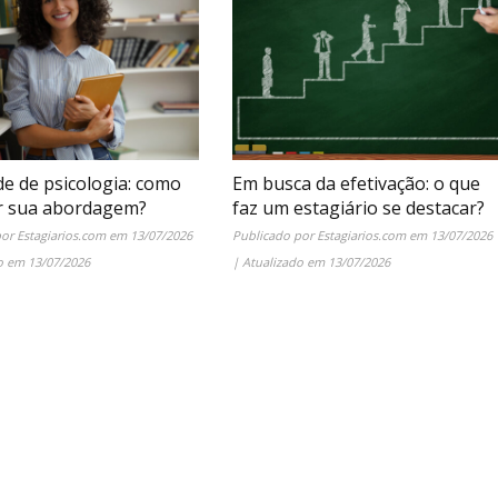
de de psicologia: como
Em busca da efetivação: o que
r sua abordagem?
faz um estagiário se destacar?
por
Estagiarios.com
em
13/07/2026
Publicado por
Estagiarios.com
em
13/07/2026
do em
13/07/2026
| Atualizado em
13/07/2026