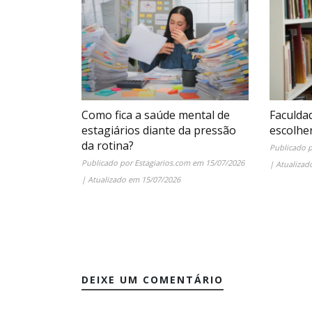
Como fica a saúde mental de
Faculda
estagiários diante da pressão
escolhe
da rotina?
Publicado 
Publicado por
Estagiarios.com
em
15/07/2026
| Atualiza
| Atualizado em
15/07/2026
DEIXE UM COMENTÁRIO