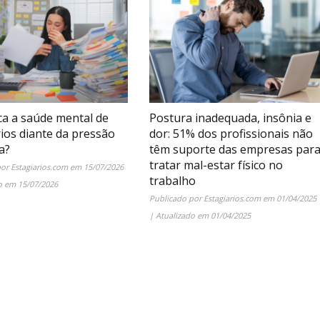
ca a saúde mental de
Postura inadequada, insônia e
rios diante da pressão
dor: 51% dos profissionais não
a?
têm suporte das empresas par
tratar mal-estar físico no
por
Estagiarios.com
em
15/07/2026
trabalho
do em
15/07/2026
Publicado por
Estagiarios.com
em
01/04/2025
| Atualizado em
01/04/2025