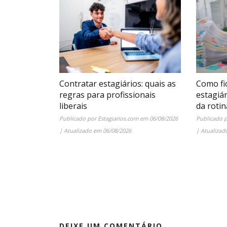
Contratar estagiários: quais as
Como fi
regras para profissionais
estagiá
liberais
da rotin
Publicado por
Estagiarios.com
em
06/08/2026
Publicado 
| Atualizado em
06/08/2026
| Atualiza
DEIXE UM COMENTÁRIO