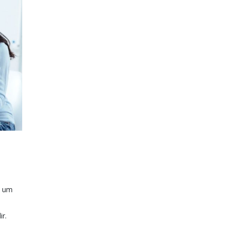
o um
r.