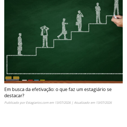
Em busca da efetivação: o que faz um estagiário se
destacar?
Publicado por
Estagiarios.com
em
13/07/2026
| Atualizado em
13/07/2026