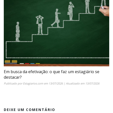
Em busca da efetivação: o que faz um estagiário se
destacar?
Publicado por
Estagiarios.com
em
13/07/2026
| Atualizado em
13/07/2026
DEIXE UM COMENTÁRIO