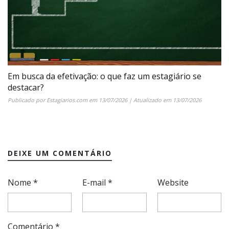
Em busca da efetivação: o que faz um estagiário se
destacar?
Publicado por
Estagiarios.com
em
13/07/2026
| Atualizado em
13/07/2026
DEIXE UM COMENTÁRIO
Nome
*
E-mail
*
Website
Comentário
*