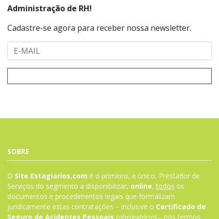
Administração de RH!
Cadastre-se agora para receber nossa newsletter.
SOBRE
O
Site Estagiarios.com
é o primeiro, e único, Prestador de
Serviços do segmento a disponibilizar,
online
,
todos
os
documentos e procedimentos legais que formalizam
juridicamente estas contratações – inclusive o
Certificado de
Seguro de Acidentes Pessoais
(obrigatório)
– nos termos