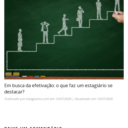
Em busca da efetivação: o que faz um estagiário se
destacar?
Publicado por
Estagiarios.com
em
13/07/2026
| Atualizado em
13/07/2026