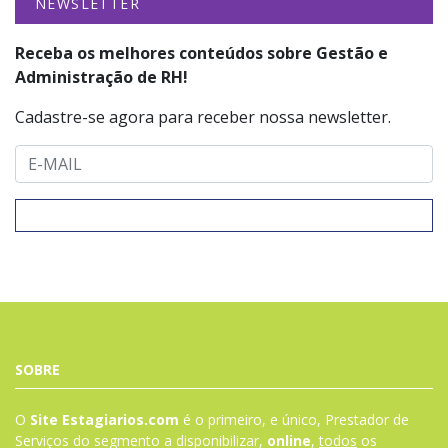
NEWSLETTER
Receba os melhores conteúdos sobre Gestão e
Administração de RH!
Cadastre-se agora para receber nossa newsletter.
SOBRE
O
Site Estagiarios.com
é o primeiro, e único, Prestador de
Serviços do segmento a disponibilizar,
online
,
todos
os