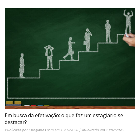
Em busca da efetivação: o que faz um estagiário se
destacar?
Publicado por
Estagiarios.com
em
13/07/2026
| Atualizado em
13/07/2026