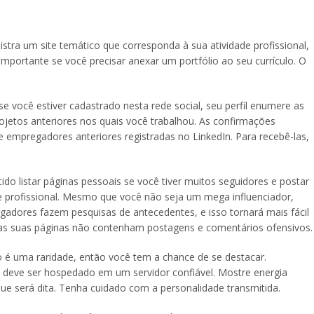
istra um site temático que corresponda à sua atividade profissional,
importante se você precisar anexar um portfólio ao seu currículo. O
, se você estiver cadastrado nesta rede social, seu perfil enumere as
rojetos anteriores nos quais você trabalhou. As confirmações
 empregadores anteriores registradas no LinkedIn. Para recebê-las,
tido listar páginas pessoais se você tiver muitos seguidores e postar
e profissional. Mesmo que você não seja um mega influenciador,
egadores fazem pesquisas de antecedentes, e isso tornará mais fácil
e as suas páginas não contenham postagens e comentários ofensivos.
so é uma raridade, então você tem a chance de se destacar.
e deve ser hospedado em um servidor confiável. Mostre energia
ue será dita. Tenha cuidado com a personalidade transmitida.