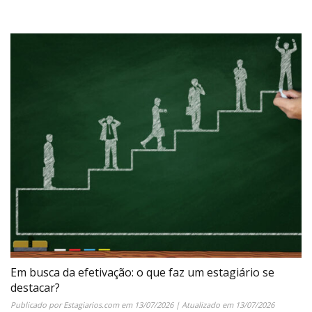
Em busca da efetivação: o que faz um estagiário se
destacar?
Publicado por
Estagiarios.com
em
13/07/2026
| Atualizado em
13/07/2026