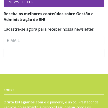
NEWSLETTER
Receba os melhores conteúdos sobre Gestão e
Administração de RH!
Cadastre-se agora para receber nossa newsletter.
SOBRE
O
Site Estagiarios.com
é o primeiro, e único, Prestador de
Serviços do segmento a disponibilizar,
online
,
todos
os