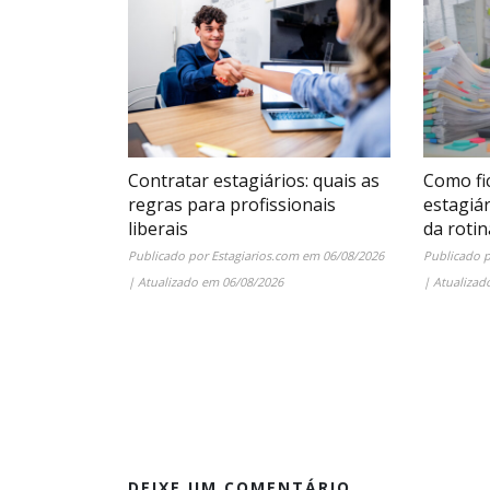
Contratar estagiários: quais as
Como fi
regras para profissionais
estagiá
liberais
da rotin
Publicado por
Estagiarios.com
em
06/08/2026
Publicado 
| Atualizado em
06/08/2026
| Atualiza
DEIXE UM COMENTÁRIO