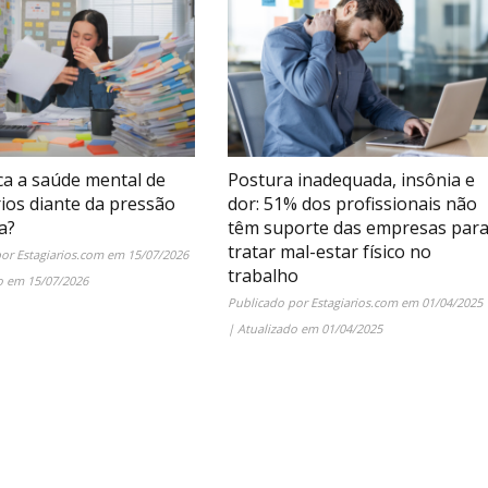
ca a saúde mental de
Postura inadequada, insônia e
rios diante da pressão
dor: 51% dos profissionais não
a?
têm suporte das empresas par
tratar mal-estar físico no
por
Estagiarios.com
em
15/07/2026
trabalho
do em
15/07/2026
Publicado por
Estagiarios.com
em
01/04/2025
| Atualizado em
01/04/2025