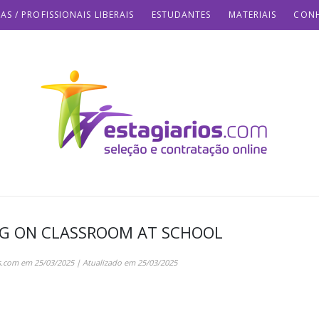
AS / PROFISSIONAIS LIBERAIS
ESTUDANTES
MATERIAIS
CONH
NG ON CLASSROOM AT SCHOOL
s.com
em
25/03/2025
| Atualizado em
25/03/2025