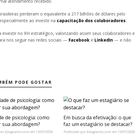
mal atendimento recebido.
asileiras perderam o equivalente a 217 bilhões de dólares pelo
especialmente ao investir na
capacitação dos colaboradores
.
investir no RH estratégico, valorizando assim seus colaboradores e
ara nos seguir nas redes sociais —
Facebook
e
LinkedIn
— e não
MBÉM PODE GOSTAR
de de psicologia: como
Em busca da efetivação: o que
r sua abordagem?
faz um estagiário se destacar?
por
Estagiarios.com
em
13/07/2026
Publicado por
Estagiarios.com
em
13/07/2026