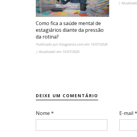
| Atualiza
Como fica a saúde mental de
estagiários diante da pressão
da rotina?
Publicado por
Estagiarios.com
em
15/07/2026
| Atualizado em
15/07/2026
DEIXE UM COMENTÁRIO
Nome
*
E-mail