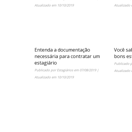
Atualizado em
10/10/2019
Atualizado
Entenda a documentação
Você sa
necessária para contratar um
bons es
estagiário
Publicado 
Publicado por
Estagiários
em
07/08/2019
|
Atualizado
Atualizado em
10/10/2019