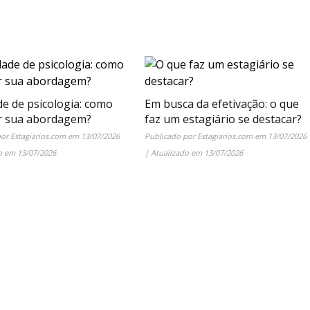
de de psicologia: como
Em busca da efetivação: o que
r sua abordagem?
faz um estagiário se destacar?
por
Estagiarios.com
em
13/07/2026
Publicado por
Estagiarios.com
em
13/07/2026
do em
13/07/2026
| Atualizado em
13/07/2026