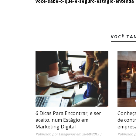
voce-sabe-o-que-e-seguro-estagio-entenda
VOCÊ TA
6 Dicas Para Encontrar, e ser
Conheça
aceito, num Estágio em
de contr
Marketing Digital
empres
Publicado por
Estagiários
em
26/09/2019
|
Publicado 