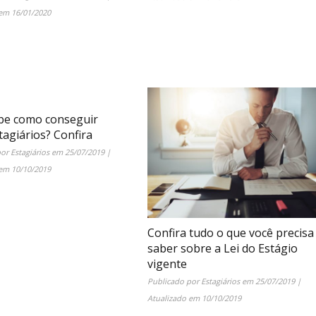
 em
16/01/2020
be como conseguir
tagiários? Confira
por
Estagiários
em
25/07/2019
|
 em
10/10/2019
Confira tudo o que você precisa
saber sobre a Lei do Estágio
vigente
Publicado por
Estagiários
em
25/07/2019
|
Atualizado em
10/10/2019