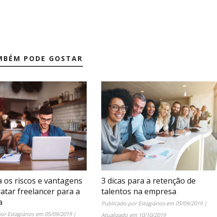
MBÉM PODE GOSTAR
 os riscos e vantagens
3 dicas para a retenção de
atar freelancer para a
talentos na empresa
a
Publicado por
Estagiários
em
05/09/2019
|
por
Estagiários
em
05/09/2019
|
Atualizado em
10/10/2019