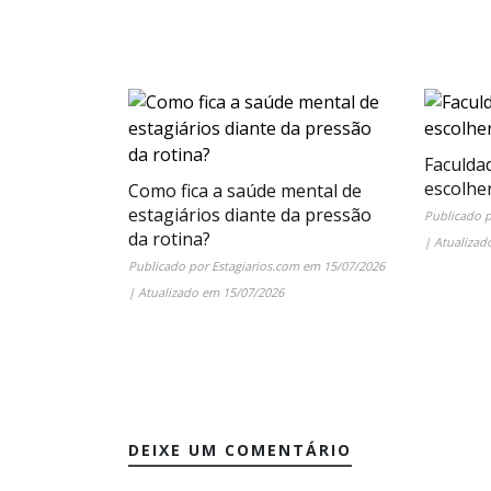
Faculda
escolhe
Como fica a saúde mental de
estagiários diante da pressão
Publicado 
da rotina?
| Atualiza
Publicado por
Estagiarios.com
em
15/07/2026
| Atualizado em
15/07/2026
DEIXE UM COMENTÁRIO