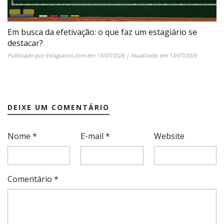
Em busca da efetivação: o que faz um estagiário se
destacar?
Publicado por
Estagiarios.com
em
13/07/2026
| Atualizado em
13/07/2026
DEIXE UM COMENTÁRIO
Nome
*
E-mail
*
Website
Comentário
*