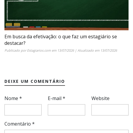
Em busca da efetivação: o que faz um estagiário se
destacar?
Publicado por
Estagiarios.com
em
13/07/2026
| Atualizado em
13/07/2026
DEIXE UM COMENTÁRIO
Nome
*
E-mail
*
Website
Comentário
*