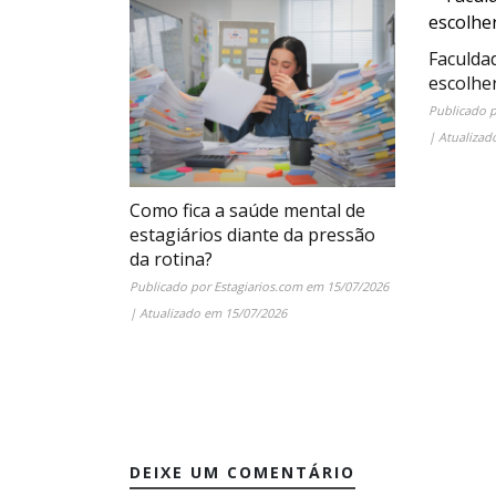
Faculda
escolhe
Publicado 
| Atualiza
Como fica a saúde mental de
estagiários diante da pressão
da rotina?
Publicado por
Estagiarios.com
em
15/07/2026
| Atualizado em
15/07/2026
DEIXE UM COMENTÁRIO