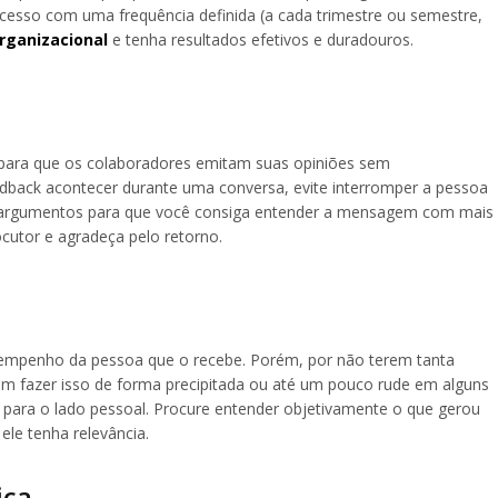
rocesso com uma frequência definida (a cada trimestre ou semestre,
organizacional
e tenha resultados efetivos e duradouros.
 para que os colaboradores emitam suas opiniões sem
dback acontecer durante uma conversa, evite interromper a pessoa
 os argumentos para que você consiga entender a mensagem com mais
ocutor e agradeça pelo retorno.
sempenho da pessoa que o recebe. Porém, por não terem tanta
em fazer isso de forma precipitada ou até um pouco rude em alguns
as para o lado pessoal. Procure entender objetivamente o que gerou
ele tenha relevância.
ica