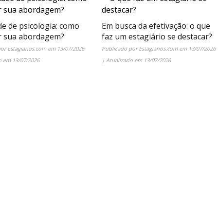
de de psicologia: como
Em busca da efetivação: o que
r sua abordagem?
faz um estagiário se destacar?
por
Estagiarios.com
em
13/07/2026
Publicado por
Estagiarios.com
em
13/07/2026
do em
13/07/2026
| Atualizado em
13/07/2026