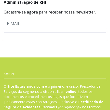
Administração de RH!
Cadastre-se agora para receber nossa newsletter.
SOBRE
O
Site Estagiarios.com
é o primeiro, e único, Prestador de
Serviços do segmento a disponibilizar,
online
,
todos
os
documentos e procedimentos legais que formalizam
juridicamente estas contratações – inclusive o
Certificado de
Seguro de Acidentes Pessoais
(obrigatório)
– nos termos