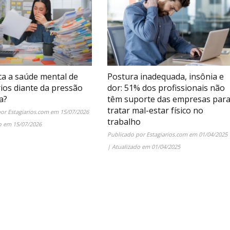
ca a saúde mental de
Postura inadequada, insônia e
rios diante da pressão
dor: 51% dos profissionais não
a?
têm suporte das empresas par
tratar mal-estar físico no
por
Estagiarios.com
em
15/07/2026
trabalho
do em
15/07/2026
Publicado por
Estagiarios.com
em
01/04/2025
| Atualizado em
01/04/2025