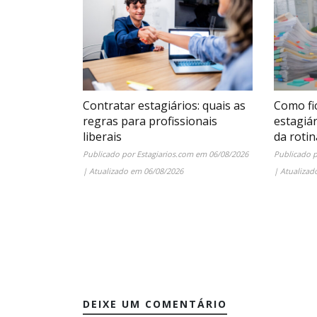
Contratar estagiários: quais as
Como fi
regras para profissionais
estagiá
liberais
da rotin
Publicado por
Estagiarios.com
em
06/08/2026
Publicado 
| Atualizado em
06/08/2026
| Atualiza
DEIXE UM COMENTÁRIO