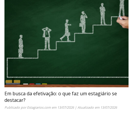
Em busca da efetivação: o que faz um estagiário se
destacar?
Publicado por
Estagiarios.com
em
13/07/2026
| Atualizado em
13/07/2026