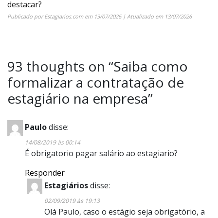
destacar?
Publicado por
Estagiarios.com
em
13/07/2026
| Atualizado em
13/07/2026
93 thoughts on “
Saiba como
formalizar a contratação de
estagiário na empresa
”
Paulo
disse:
14/08/2019 às 00:14
É obrigatorio pagar salário ao estagiario?
Responder
Estagiários
disse:
02/09/2019 às 19:13
Olá Paulo, caso o estágio seja obrigatório, a